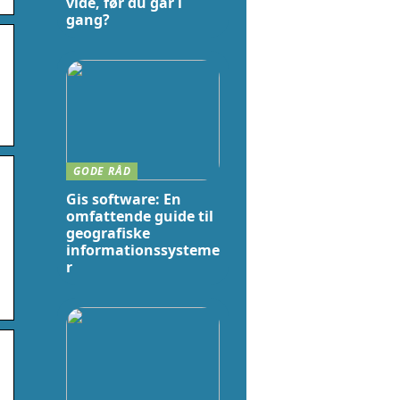
vide, før du går i
gang?
GODE RÅD
Gis software: En
omfattende guide til
geografiske
informationssysteme
r