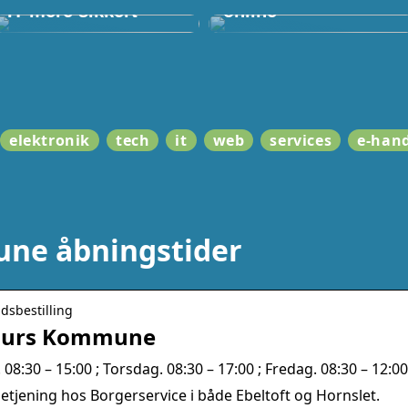
IT mere sikkert
online
elektronik
tech
it
web
services
e-han
ne åbningstider
idsbestilling
ddjurs Kommune
8:30 – 15:00 ; Torsdag. 08:30 – 17:00 ; Fredag. 08:30 – 12:00
g betjening hos Borgerservice i både Ebeltoft og Hornslet.