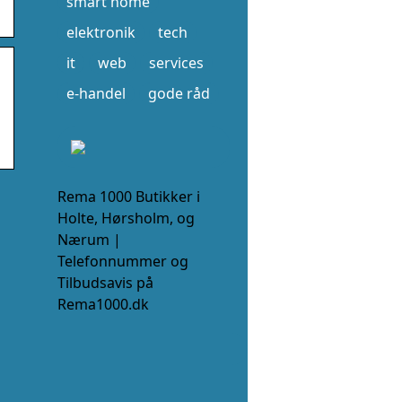
smart home
elektronik
tech
it
web
services
e-handel
gode råd
Rema 1000 Butikker i
Holte, Hørsholm, og
Nærum |
Telefonnummer og
Tilbudsavis på
Rema1000.dk