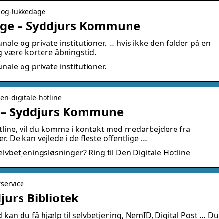
s-og-lukkedage
age – Syddjurs Kommune
le og private institutioner. … hvis ikke den falder på en
g være kortere åbningstid.
ale og private institutioner.
den-digitale-hotline
e – Syddjurs Kommune
otline, vil du komme i kontakt med medarbejdere fra
. De kan vejlede i de fleste offentlige …
elvbetjeningsløsninger? Ring til Den Digitale Hotline
rservice
jurs Bibliotek
d kan du få hjælp til selvbetjening, NemID, Digital Post … Du