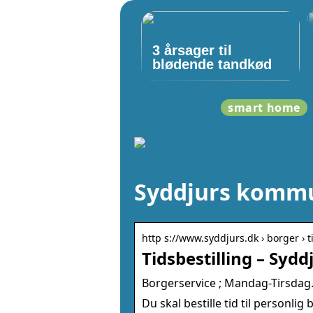
3 årsager til
blødende tandkød
smart home
Syddjurs kommu
http s://www.syddjurs.dk › borger › t
Tidsbestilling – Sy
Borgerservice ; Mandag-Tirsdag. 0
Du skal bestille tid til personli