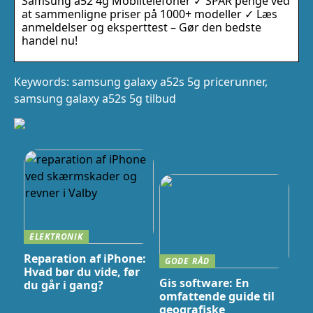
Samsung a52 4g Mobiltelefoner ✓ SPAR penge ved
at sammenligne priser på 1000+ modeller ✓ Læs
anmeldelser og eksperttest – Gør den bedste
handel nu!
Keywords: samsung galaxy a52s 5g pricerunner,
samsung galaxy a52s 5g tilbud
ELEKTRONIK
Reparation af iPhone:
GODE RÅD
Hvad bør du vide, før
Gis software: En
du går i gang?
omfattende guide til
geografiske