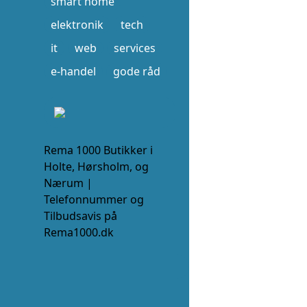
smart home
elektronik
tech
it
web
services
e-handel
gode råd
Rema 1000 Butikker i
Holte, Hørsholm, og
Nærum |
Telefonnummer og
Tilbudsavis på
Rema1000.dk