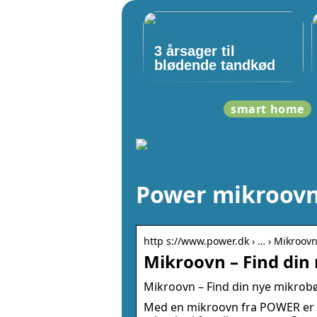
3 årsager til
blødende tandkød
smart home
Power mikroov
http s://www.power.dk › … › Mikroovn
Mikroovn – Find din
Mikroovn – Find din nye mikrob
Med en mikroovn fra POWER er d