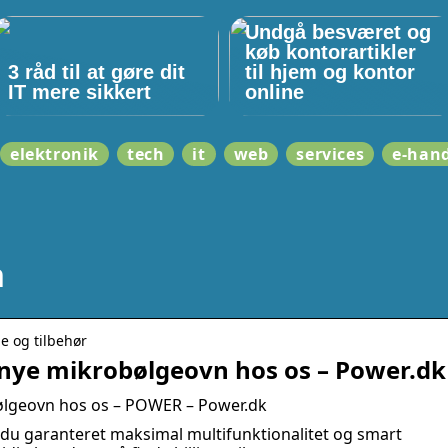
Undgå besværet og
køb kontorartikler
3 råd til at gøre dit
til hjem og kontor
IT mere sikkert
online
elektronik
tech
it
web
services
e-han
n
e og tilbehør
 nye mikrobølgeovn hos os – Power.dk
ølgeovn hos os – POWER – Power.dk
u garanteret maksimal multifunktionalitet og smart