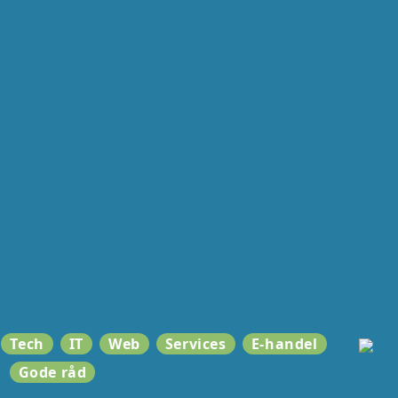
Tech
IT
Web
Services
E-handel
Gode råd