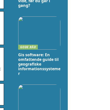
vide, før du går i
gang?
GODE RÅD
Gis software: En
omfattende guide til
geografiske
t
informationssysteme
r