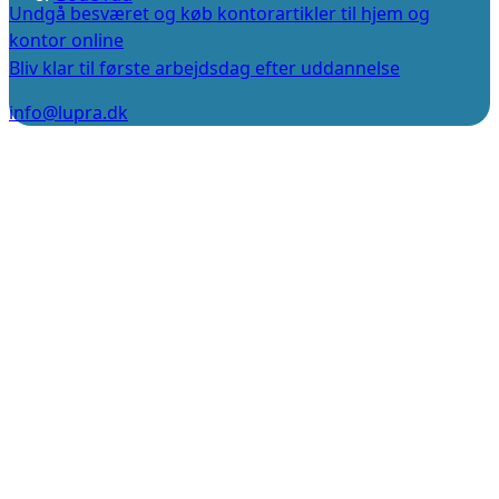
Undgå besværet og køb kontorartikler til hjem og
kontor online
Bliv klar til første arbejdsdag efter uddannelse
info@lupra.dk