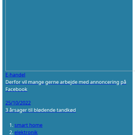
E-handel
Derfor vil mange gerne arbejde med annoncering på
Facebook
25/10/2022
3 årsager til blødende tandkød
smart home
elektronik