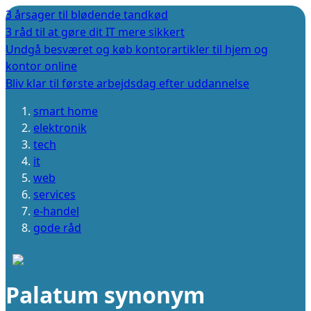
3 årsager til blødende tandkød
3 råd til at gøre dit IT mere sikkert
Undgå besværet og køb kontorartikler til hjem og
kontor online
Bliv klar til første arbejdsdag efter uddannelse
smart home
elektronik
tech
it
web
services
e-handel
gode råd
Palatum synonym