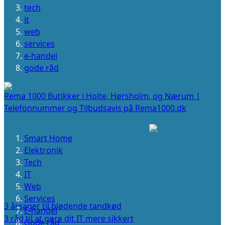
tech
it
web
services
e-handel
gode råd
Rema 1000 Butikker i Holte, Hørsholm, og Nærum |
Telefonnummer og Tilbudsavis på Rema1000.dk
Smart Home
Elektronik
Tech
IT
Web
Services
3 årsager til blødende tandkød
E-handel
3 råd til at gøre dit IT mere sikkert
Gode råd