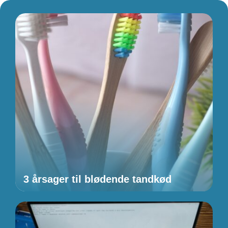
3 årsager til blødende tandkød