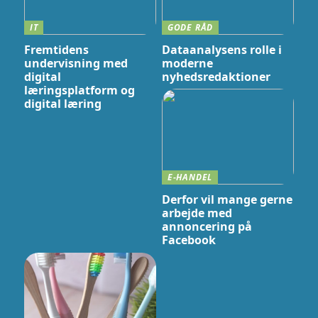
IT
GODE RÅD
Fremtidens
Dataanalysens rolle i
undervisning med
moderne
digital
nyhedsredaktioner
læringsplatform og
digital læring
E-HANDEL
Derfor vil mange gerne
arbejde med
annoncering på
Facebook