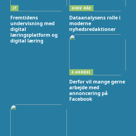
IT
GODE RÅD
Fremtidens
Dataanalysens rolle i
undervisning med
moderne
digital
nyhedsredaktioner
læringsplatform og
digital læring
E-HANDEL
Derfor vil mange gerne
arbejde med
annoncering på
Facebook