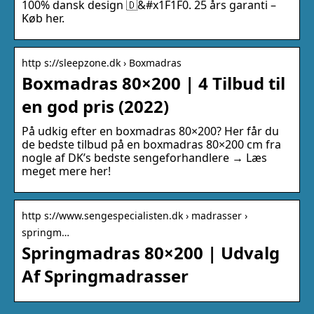
100% dansk design 🇩&#x1F1F0. 25 års garanti –
Køb her.
http s://sleepzone.dk › Boxmadras
Boxmadras 80×200 | 4 Tilbud til
en god pris (2022)
På udkig efter en boxmadras 80×200? Her får du
de bedste tilbud på en boxmadras 80×200 cm fra
nogle af DK’s bedste sengeforhandlere → Læs
meget mere her!
http s://www.sengespecialisten.dk › madrasser ›
springm…
Springmadras 80×200 | Udvalg
Af Springmadrasser