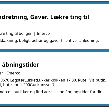
dretning, Gaver. Lækre ting til
re ting til boligen | Imerco
ddækning, boligtilbehør og gaver til enhver anledning.
g åbningstider
er | Imerco
670 LøgstørLukketLukker klokken 17:30. Rute · Vis butik.
t, butiksnr. 1-200Gudrunsvej 7, …
mercos butikker og find adresse og åbningstider for din