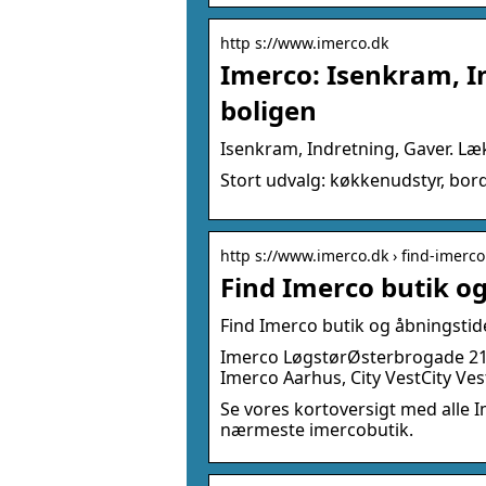
http s://www.imerco.dk
Imerco: Isenkram, In
boligen
Isenkram, Indretning, Gaver. Læk
Stort udvalg: køkkenudstyr, bor
http s://www.imerco.dk › find-imerco
Find Imerco butik o
Find Imerco butik og åbningstid
Imerco LøgstørØsterbrogade 219
Imerco Aarhus, City VestCity Ves
Se vores kortoversigt med alle I
nærmeste imercobutik.