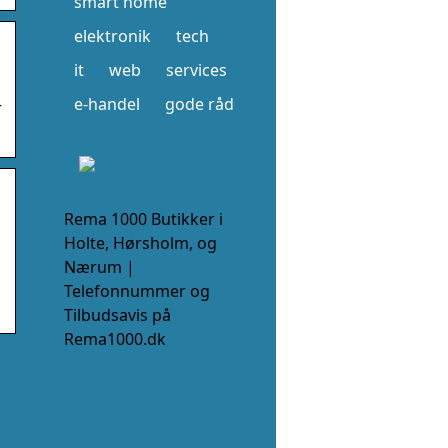
smart home
elektronik
tech
it
web
services
e-handel
gode råd
r
Rema 1000 Butikker i
Holte, Hørsholm, og
Nærum |
Telefonnummer og
Tilbudsavis på
Rema1000.dk