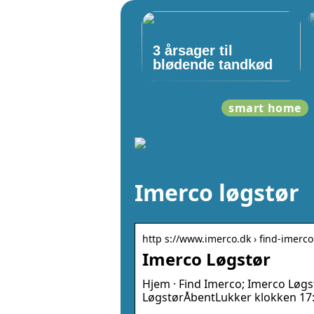
3 årsager til
blødende tandkød
smart home
Imerco løgstør
http s://www.imerco.dk › find-imerco
Imerco Løgstør
Hjem · Find Imerco; Imerco Løg
LøgstørÅbentLukker klokken 17:30