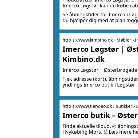
Imerco Løgstør kan du købe raba
Se åbningstider for Imerco i Løg
du hjælper dig med at planlægge 
http s://www.kimbino.dk › Møbler › 
Imerco Løgstør | Øs
Kimbino.dk
Imerco Løgstør | Østerbrogade 
Tjek adresse (kort), åbningstid
yndlings Imerco butik i Løgstør 
http s://www.tiendeo.dk › butikker ›
Imerco butik – Øste
Finde aktuelle tilbud, ◴ åbning
i Nykøbing Mors. ☝ Læs mere he