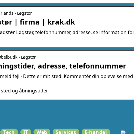
rlands › Løgstør
tør | firma | krak.dk
gstør Løgstør, telefonnummer, adresse, se information fo
øbelbutik › Løgstør
ningstider, adresse, telefonnummer
meld fejl · Dette er mit sted. Kommentér din oplevelse med
 sted og åbningstider
Tech
IT
Web
Services
E-handel