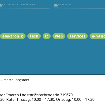
IT mere sikkert
online
elektronik
tech
it
web
services
e-han
 › imerco-loegstoer
stør. Imerco LøgstørØsterbrogade 219670
. Rute. Tirsdag. 10:00 – 17:30. Onsdag. 10:00 – 17:30.