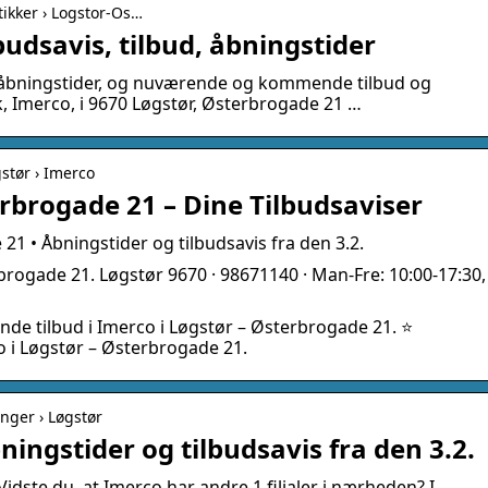
utikker › Logstor-Os…
budsavis, tilbud, åbningstider
e åbningstider, og nuværende og kommende tilbud og
ik, Imerco, i 9670 Løgstør, Østerbrogade 21 …
gstør › Imerco
rbrogade 21 – Dine Tilbudsaviser
1 • Åbningstider og tilbudsavis fra den 3.2.
brogade 21. Løgstør 9670 · 98671140 · Man-Fre: 10:00-17:30,
nde tilbud i Imerco i Løgstør – Østerbrogade 21. ⭐
co i Løgstør – Østerbrogade 21.
inger › Løgstør
ingstider og tilbudsavis fra den 3.2.
idste du, at Imerco har andre 1 filialer i nærheden? I