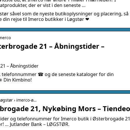
tprodukter, der er vist i den seneste …
stør såvel som de nyeste butikoplysninger og placering, så
din rejse til Imerco butikker i Løgstør ❤
Imerco
terbrogade 21 – Åbningstider –
21 – Åbningstider
er, telefonnummer ☎ og de seneste kataloger for din
✳️ Din Kimbino!
 Løgstør › imerco-ø…
rbrogade 21, Nykøbing Mors – Tiende
stider og telefonnummer for Imerco butik i Østerbrogade 2
r! … Jutlander Bank – LØGSTØR.