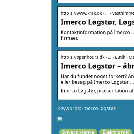
http s://www.krak.dk › … › Vesthimme
Imerco Løgstør, Løgs
Kontaktinformation på Imerco Lø
firmaer.
http s://openhours.dk › … › Butik › M
Imerco Løgstør – åb
Har du fundet noget forkert? An
eller besøg på Imerco Løgstør …
Imerco Løgstør, præsentation af
Keywords: imerco løgstør
Smart Home
Elektronik