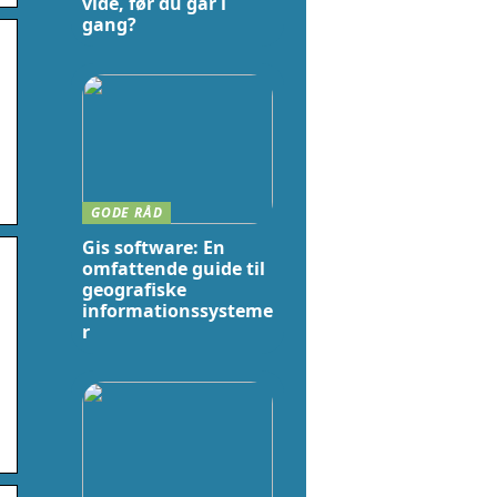
vide, før du går i
gang?
GODE RÅD
Gis software: En
omfattende guide til
geografiske
informationssysteme
r