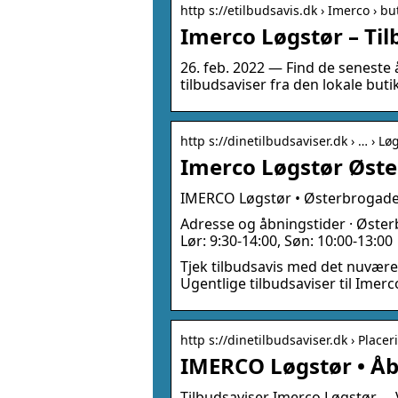
http s://etilbudsavis.dk › Imerco › b
Imerco Løgstør – Til
26. feb. 2022 — Find de senest
tilbudsaviser fra den lokale but
http s://dinetilbudsaviser.dk › … › Lø
Imerco Løgstør Øste
IMERCO Løgstør • Østerbrogade 2
Adresse og åbningstider · Øster
Lør: 9:30-14:00, Søn: 10:00-13:00
Tjek tilbudsavis med det nuvære
Ugentlige tilbudsaviser til Imer
http s://dinetilbudsaviser.dk › Placer
IMERCO Løgstør • Åbn
Tilbudsaviser Imerco Løgstør … V