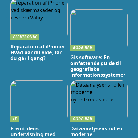
ELEKTRONIK
Reparation af iPhone:
GODE RÅD
Hvad bør du vide, før
Gis software: En
du går i gang?
omfattende guide til
geografiske
informationssystemer
IT
GODE RÅD
Fremtidens
Dataanalysens rolle i
undervisning med
moderne