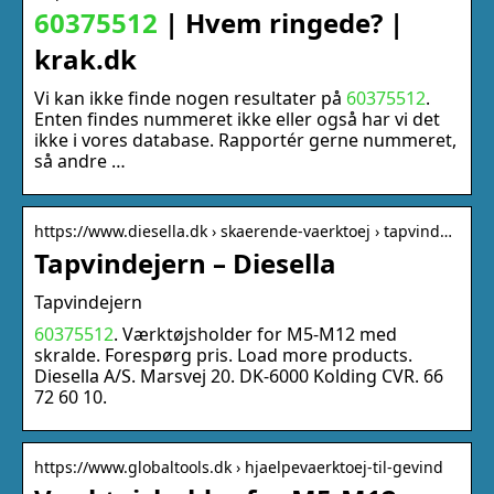
60375512
| Hvem ringede? |
krak.dk
Vi kan ikke finde nogen resultater på
60375512
.
Enten findes nummeret ikke eller også har vi det
ikke i vores database. Rapportér gerne nummeret,
så andre …
https://www.diesella.dk › skaerende-vaerktoej › tapvind…
Tapvindejern – Diesella
Tapvindejern
60375512
. Værktøjsholder for M5-M12 med
skralde. Forespørg pris. Load more products.
Diesella A/S. Marsvej 20. DK-6000 Kolding CVR. 66
72 60 10.
https://www.globaltools.dk › hjaelpevaerktoej-til-gevind