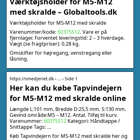
Værktøjsholder for M5-M12
med skralde – Globaltools.dk
Værktøjsholder for M5-M12 med skralde
Varenummer/kode:
60375512
. Vare er på
fjernlager. Forventet leveringstid: 2 – 3 hverdage.
Vægt (se fragtpriser): 0.28 kg.
Omskifter for højregang, venstregang eller
låsning.
https://smedjeriet.dk › … › Side 1
Her kan du købe Tapvindejern
for M5-M12 med skralde online
Længde L:101 mm. Bredde D:25,5 mm. S:130 mm.
Gevind område:M5 – M12. Antal. Tilføj til kurv.
Varenummer:
60375512
Kategori: Håndtappe /
Snittappe Tags: …
Køb Tapvindejern for M5-M12 med skralde her og