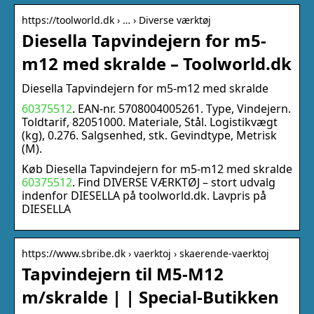
https://toolworld.dk › … › Diverse værktøj
Diesella Tapvindejern for m5-
m12 med skralde – Toolworld.dk
Diesella Tapvindejern for m5-m12 med skralde
60375512
. EAN-nr. 5708004005261. Type, Vindejern.
Toldtarif, 82051000. Materiale, Stål. Logistikvægt
(kg), 0.276. Salgsenhed, stk. Gevindtype, Metrisk
(M).
Køb Diesella Tapvindejern for m5-m12 med skralde
60375512
. Find DIVERSE VÆRKTØJ – stort udvalg
indenfor DIESELLA på toolworld.dk. Lavpris på
DIESELLA
https://www.sbribe.dk › vaerktoj › skaerende-vaerktoj
Tapvindejern til M5-M12
m/skralde | | Special-Butikken