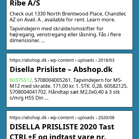
Ribe A/S
Check out 1330 North Brentwood Place, Chandler,
AZ on Avail. A , available for rent. Learn more.
Tapvindejern med skralde/omskifter for
højregang, venstregang eller låsning. Fås i flere
dimensioner. …
https://abshop.dk › wp-content › uploads › 2018/03
Disella Prisliste – Abshop.dk
60375512
. 5708004005261. Tapvindejern for M5-
M12 med skralde. 171,00 kr. 1. STK. 0,28. 60582125.
5708004041702. Håndtap sæt M2,0x0,40 á 3 stk
s/m/g HSS Din …
https://abshop.dk › wp-content › uploads › 2020/08
DISELLA PRISLISTE 2020 Tast
CTRL+F og indtast vare nr.