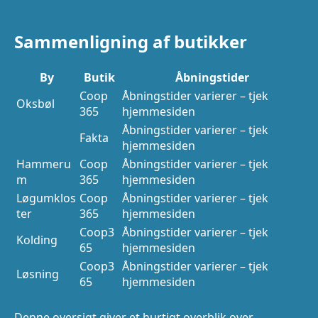
Sammenligning af butikker
By
Butik
Åbningstider
Coop
Åbningstider varierer – tjek
Oksbøl
365
hjemmesiden
Åbningstider varierer – tjek
Fakta
hjemmesiden
Hammeru
Coop
Åbningstider varierer – tjek
m
365
hjemmesiden
Løgumklos
Coop
Åbningstider varierer – tjek
ter
365
hjemmesiden
Coop3
Åbningstider varierer – tjek
Kolding
65
hjemmesiden
Coop3
Åbningstider varierer – tjek
Løsning
65
hjemmesiden
Denne oversigt giver et hurtigt overblik over