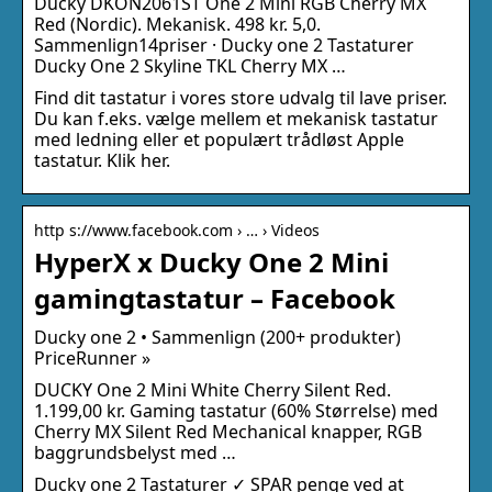
Ducky DKON2061ST One 2 Mini RGB Cherry MX
Red (Nordic). Mekanisk. 498 kr. 5,0.
Sammenlign14priser · Ducky one 2 Tastaturer
Ducky One 2 Skyline TKL Cherry MX …
Find dit tastatur i vores store udvalg til lave priser.
Du kan f.eks. vælge mellem et mekanisk tastatur
med ledning eller et populært trådløst Apple
tastatur. Klik her.
http s://www.facebook.com › … › Videos
HyperX x Ducky One 2 Mini
gamingtastatur – Facebook
Ducky one 2 • Sammenlign (200+ produkter)
PriceRunner »
DUCKY One 2 Mini White Cherry Silent Red.
1.199,00 kr. Gaming tastatur (60% Størrelse) med
Cherry MX Silent Red Mechanical knapper, RGB
baggrundsbelyst med …
Ducky one 2 Tastaturer ✓ SPAR penge ved at