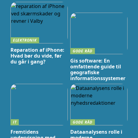
ELEKTRONIK
Reparation af iPhone:
GODE RÅD
Hvad bør du vide, før
Gis software: En
du går i gang?
omfattende guide til
geografiske
informationssystemer
IT
GODE RÅD
Fremtidens
Dataanalysens rolle i
undervisning med
moderne