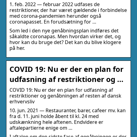
1. feb. 2022 — februar 2022 udfases de
restriktioner, der har været gældende i forbindelse
med corona-pandemien herunder også
coronapasset. En forudsætning for …
Som led i den nye genåbningsplan indføres det
såkaldte coronapas. Men hvordan virker det, og
hvor kan du bruge det? Det kan du blive klogere
på her.
COVID 19: Nu er der en plan for
udfasning af restriktioner og …
COVID 19: Nu er der en plan for udfasning af
restriktioner og genåbningen af resten af dansk
erhvervsliv
10. jun. 2021 — Restauranter, barer, cafeer mv. kan
fra d. 11. juni holde åbent til kl. 24 med
udskænkning hele aftenen. Endvidere er
aftalepartierne enige om …
I aftalen om den sidste fase af genåbningen er der