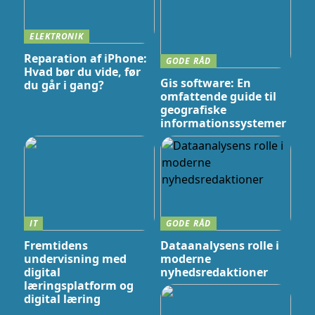
ELEKTRONIK
Reparation af iPhone:
GODE RÅD
Hvad bør du vide, før
Gis software: En
du går i gang?
omfattende guide til
geografiske
informationssystemer
IT
GODE RÅD
Fremtidens
Dataanalysens rolle i
undervisning med
moderne
digital
nyhedsredaktioner
læringsplatform og
digital læring